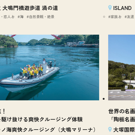
 大鳴門橋遊歩道 渦の道
ISLAN
・恋人と
海
自然景観・絶景
家族と
友達
点！
世界の名
を駆け抜ける爽快クルージング体験
「陶板名
チノ海爽快クルージング（大鳴マリーナ）
大塚国際