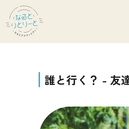
誰
と
行
く
？
-
友