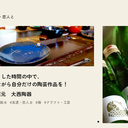
・恋人と
とした時間の中で、
ながら自分だけの陶芸作品を！
窯元 大西陶器
族と
友達・恋人と
街
クラフト・工芸