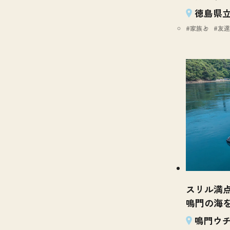
徳島県立
家族と
友達
スリル満
鳴門の海
鳴門ウ