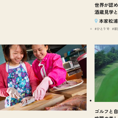
世界が認め
酒蔵見学
本家松浦
ひとりで
家
ゴルフと