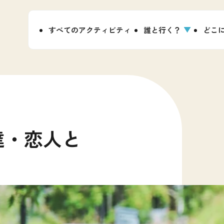
すべてのアクティビティ
誰と行く？
どこ
達
・
恋
人
と