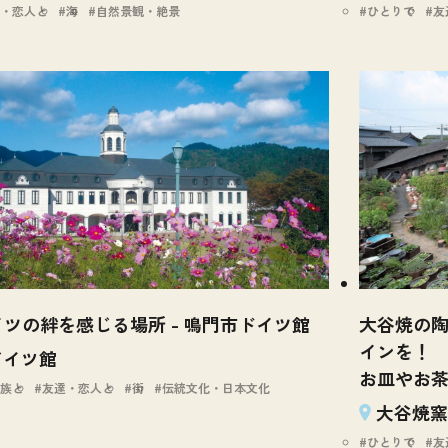
・恋人と
海
自然景観・絶景
ひとりで
友
ツの絆を感じる場所 - 鳴門市ドイツ館
大谷焼の
インを！
ドイツ館
お皿やお
族と
友達・恋人と
街
伝統文化・日本文化
大谷焼窯
ひとりで
友