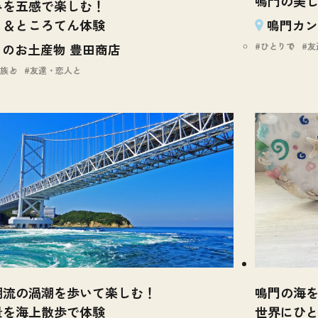
鳴門の美
みを五感で楽しむ！
り＆ところてん体験
鳴門カン
ひとりで
友
のお土産物 豊田商店
族と
友達・恋人と
潮流の渦潮を歩いて楽しむ！
鳴門の海
景を海上散歩で体験
世界にひ