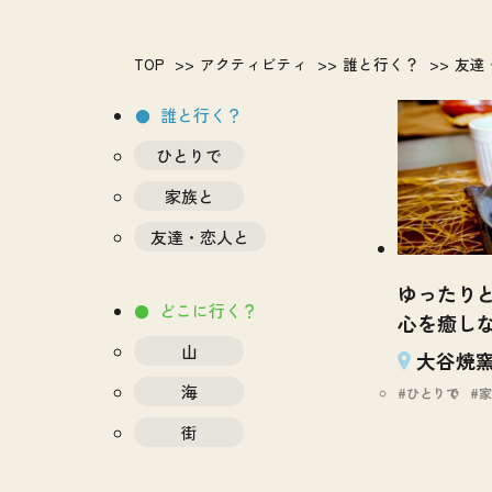
TOP
アクティビティ
誰と行く？
友達
誰と行く？
ひとりで
家族と
友達・恋人と
ゆったり
どこに行く？
心を癒し
山
大谷焼
海
ひとりで
家
街