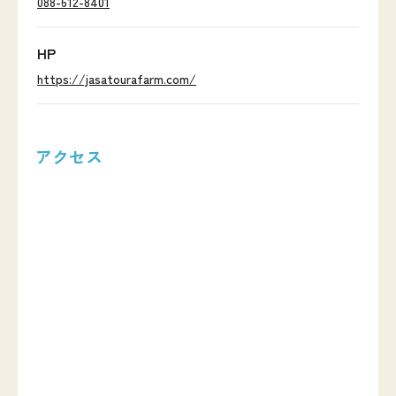
088-612-8401
HP
https://jasatourafarm.com/
アクセス