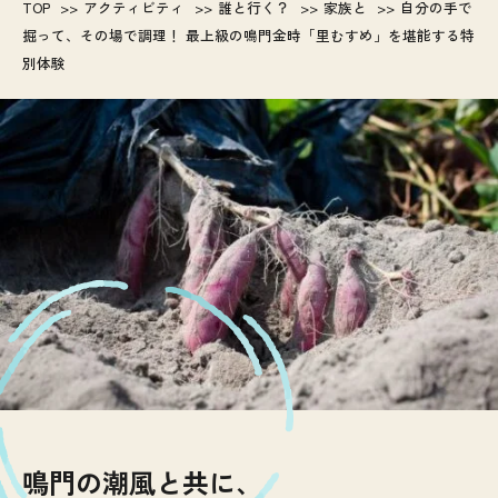
TOP
アクティビティ
誰と行く？
家族と
自分の手で
掘って、その場で調理！ 最上級の鳴門金時「里むすめ」を堪能する特
別体験
鳴門の潮風と共に、