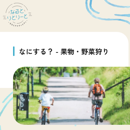
な
に
す
る
？
-
果
物
・
野
菜
狩
り