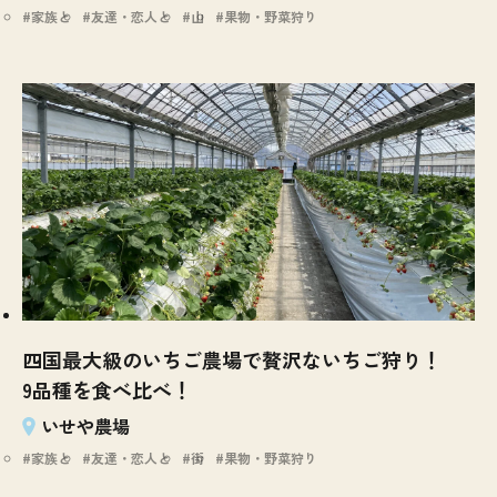
家族と
友達・恋人と
山
果物・野菜狩り
四国最大級のいちご農場で贅沢ないちご狩り！
9品種を食べ比べ！
いせや農場
家族と
友達・恋人と
街
果物・野菜狩り