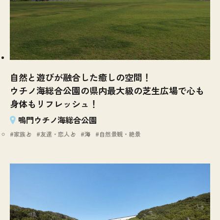
自然と遊びが融合した癒しの空間！
ウチノ海総合公園の県内最大級の芝生広場で心も
身体もリフレッシュ！
鳴門ウチノ海総合公園
家族と
友達・恋人と
海
自然景観・絶景