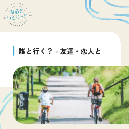
誰
と
行
く
？
-
友
達
・
恋
人
と