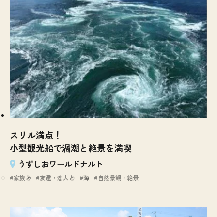
スリル満点！
小型観光船で渦潮と絶景を満喫
うずしおワールドナルト
家族と
友達・恋人と
海
自然景観・絶景