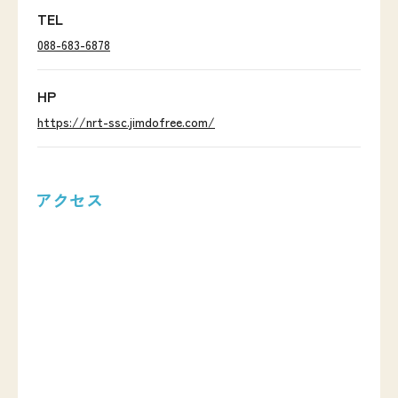
TEL
088-683-6878
HP
https://nrt-ssc.jimdofree.com/
アクセス