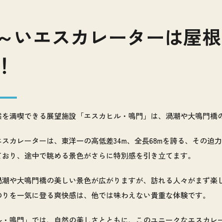
～いエスカレーターは屋根
！
然を満喫できる展望施設「エスカヒル・鳴門」は、渦潮や大鳴門橋
エスカレーターは、東洋一の高低差34m、全長68mを誇る、その迫
ており、途中で眺める景色がさらに特別感を引き立てます。
渦潮や大鳴門橋の美しい景色が広がりますが、訪れる人々がまず楽
のりを一気に登る爽快感は、他では味わえない貴重な体験です。
ル・鳴門」では、自然の美しさとともに、このユニークなエスカレ