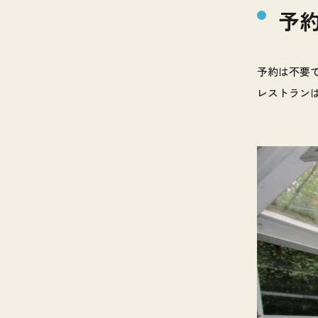
予
予約は不要
レストラン