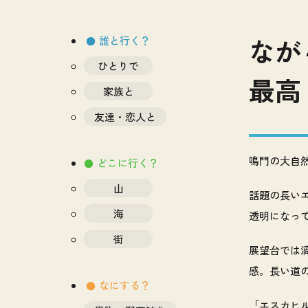
なが
誰と行く？
ひとりで
最高
家族と
友達・恋人と
鳴門の大自
どこに行く？
山
話題の長い
海
透明になっ
街
展望台では
感。長い道
なにする？
「エスカヒ