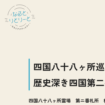
四国八十八ヶ所巡
歴史深き四国第二
四国八十八ヶ所霊場 第ニ番札所 