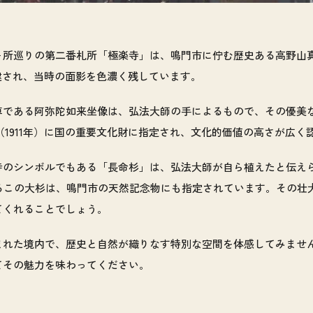
ヶ所巡りの第二番札所「極楽寺」は、鳴門市に佇む歴史ある高野山
再建され、当時の面影を色濃く残しています。
尊である阿弥陀如来坐像は、弘法大師の手によるもので、その優美
（1911年）に国の重要文化財に指定され、文化的価値の高さが広く
のシンボルでもある「長命杉」は、弘法大師が自ら植えたと伝えられ
を誇るこの大杉は、鳴門市の天然記念物にも指定されています。その
てくれることでしょう。
まれた境内で、歴史と自然が織りなす特別な空間を体感してみませ
てその魅力を味わってください。