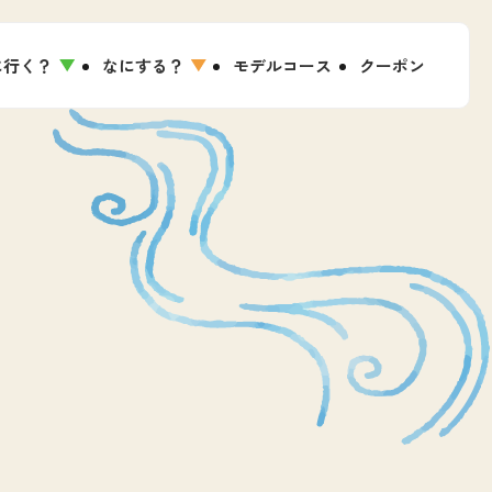
に行く？
なにする？
モデルコース
クーポン