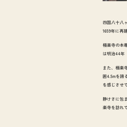
四国八十八
1659年に
極楽寺の本
は明治44年
また、極楽寺
囲4.5m
を感じさせ
静けさに包
楽寺を訪れ