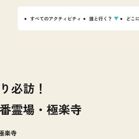
すべてのアクティビティ
誰と行く？
どこ
り必訪！
番霊場・極楽寺
極楽寺