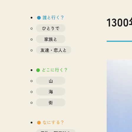
13
誰と行く？
ひとりで
家族と
友達・恋人と
どこに行く？
山
海
街
なにする？