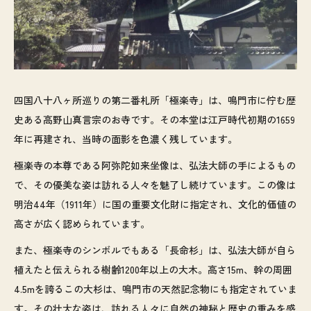
四国八十八ヶ所巡りの第二番札所「極楽寺」は、鳴門市に佇む歴
史ある高野山真言宗のお寺です。その本堂は江戸時代初期の1659
年に再建され、当時の面影を色濃く残しています。
極楽寺の本尊である阿弥陀如来坐像は、弘法大師の手によるもの
で、その優美な姿は訪れる人々を魅了し続けています。この像は
明治44年（1911年）に国の重要文化財に指定され、文化的価値の
高さが広く認められています。
また、極楽寺のシンボルでもある「長命杉」は、弘法大師が自ら
植えたと伝えられる樹齢1200年以上の大木。高さ15m、幹の周囲
4.5mを誇るこの大杉は、鳴門市の天然記念物にも指定されていま
す。その壮大な姿は、訪れる人々に自然の神秘と歴史の重みを感