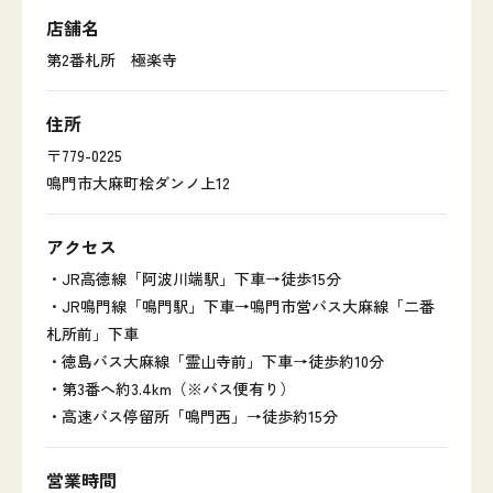
店舗名
第2番札所 極楽寺
住所
〒779-0225
鳴門市大麻町桧ダンノ上12
アクセス
・JR高徳線「阿波川端駅」下車→徒歩15分
・JR鳴門線「鳴門駅」下車→鳴門市営バス大麻線「二番
札所前」下車
・徳島バス大麻線「霊山寺前」下車→徒歩約10分
・第3番へ約3.4km（※バス便有り）
・高速バス停留所「鳴門西」→徒歩約15分
営業時間