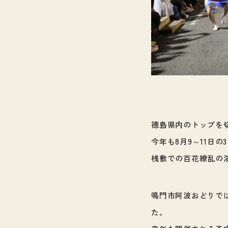
徳島県内のトップを
今年も8月9～11日
桟敷での百花繚乱の
鳴門市阿波おどりで
た。