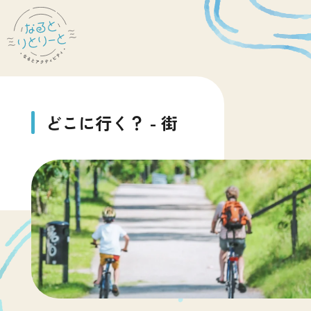
ど
こ
に
行
く
？
-
街