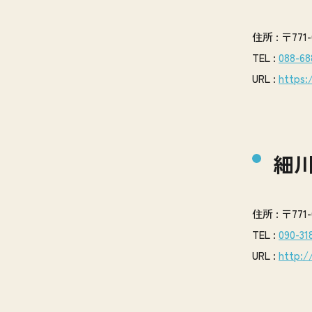
住所 : 〒77
TEL :
088-68
URL :
https:
細
住所 : 〒77
TEL :
090-31
URL :
http:/