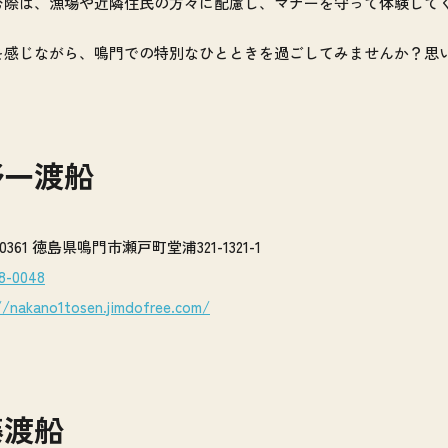
む際は、漁場や近隣住民の方々に配慮し、マナーを守って体験して
を感じながら、鳴門での特別なひとときを過ごしてみませんか？思
野一渡船
1-0361 徳島県鳴門市瀬戸町堂浦321-1321-1
8-0048
//nakano1tosen.jimdofree.com/
藤渡船