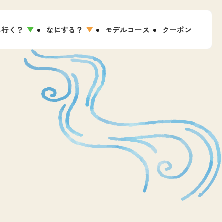
に行く？
なにする？
モデルコース
クーポン