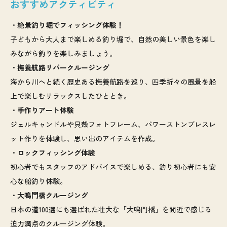
おすすめアクティビティ
・
絶景釣り堀でフィッシング体験！
子どもから大人まで楽しめる釣り堀で、自然の美しい景色を楽し
みながら釣りを楽しみましょう。
・
撫養航路リバークルージング
海から川へと続く歴史ある撫養航路を巡り、四季折々の風景を船
上で楽しむリラックスしたひととき。
・
手作りアート体験
ジェルキャンドルや貝殻フォトフレーム、パワーストンブレスレ
ット作りを体験し、思い出のアイテムを作成。
・
ロックフィッシング体験
初心者でもスタッフのアドバイスで楽しめる、釣り初心者にも安
心な船釣り体験。
・
大鳴門橋クルージング
日本の道100選にも選ばれた壮大な「大鳴門橋」を間近で感じる
迫力満点のクルージング体験。