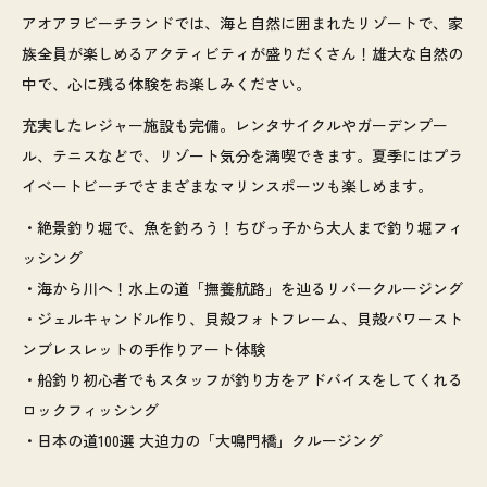
アオアヲビーチランドでは、海と自然に囲まれたリゾートで、家
族全員が楽しめるアクティビティが盛りだくさん！雄大な自然の
中で、心に残る体験をお楽しみください。
充実したレジャー施設も完備。レンタサイクルやガーデンプー
ル、テニスなどで、リゾート気分を満喫できます。夏季にはプラ
イベートビーチでさまざまなマリンスポーツも楽しめます。
・絶景釣り堀で、魚を釣ろう！ちびっ子から大人まで釣り堀フィ
ッシング
・海から川へ！水上の道「撫養航路」を辿るリバークルージング
・ジェルキャンドル作り、貝殻フォトフレーム、貝殻パワースト
ンブレスレットの手作りアート体験
・船釣り初心者でもスタッフが釣り方をアドバイスをしてくれる
ロックフィッシング
・日本の道100選 大迫力の「大鳴門橋」クルージング