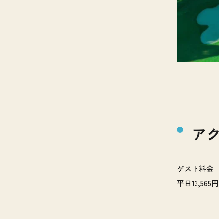
ア
ゲスト料金（
平日13,56