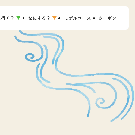
に行く？
なにする？
モデルコース
クーポン