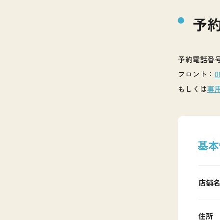
予
予約電話番
フロント：
0
もしくは
専
基本
店舗
住所