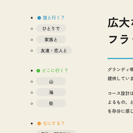
広大
誰と行く？
ひとりで
フラ
家族と
友達・恋人と
グランディ
どこに行く？
提供してい
山
海
コース設計
よるもの。
街
を存分に感
なにする？