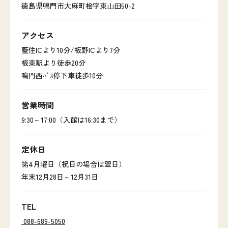
徳島県鳴門市大麻町桧字東山田50-2
アクセス
藍住ICより10分/板野ICより7分
板東駅より徒歩20分
鳴門西ﾊﾞｽ停下車徒歩10分
営業時間
9:30～17:00（入館は16:30まで）
定休日
第4月曜日（祝日の場合は翌日）
年末12月28日～12月31日
TEL
088-689-5050