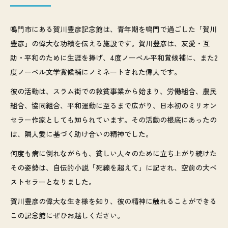
鳴門市にある賀川豊彦記念館は、青年期を鳴門で過ごした「賀川
豊彦」の偉大な功績を伝える施設です。賀川豊彦は、友愛・互
助・平和のために生涯を捧げ、4度ノーベル平和賞候補に、また2
度ノーベル文学賞候補にノミネートされた偉人です。
彼の活動は、スラム街での救貧事業から始まり、労働組合、農民
組合、協同組合、平和運動に至るまで広がり、日本初のミリオン
セラー作家としても知られています。その活動の根底にあったの
は、隣人愛に基づく助け合いの精神でした。
何度も病に倒れながらも、貧しい人々のために立ち上がり続けた
その姿勢は、自伝的小説「死線を超えて」に記され、空前の大ベ
ストセラーとなりました。
賀川豊彦の偉大な生き様を知り、彼の精神に触れることができる
この記念館にぜひお越しください。