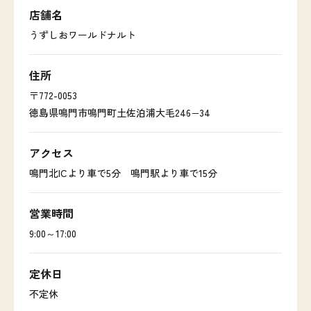
店舗名
うずしおワールドナルト
住所
〒772-0053
徳島県鳴門市鳴門町土佐泊浦大毛246−34
アクセス
鳴門北ICより車で5分 鳴門駅より車で15分
営業時間
9:00～17:00
定休日
不定休