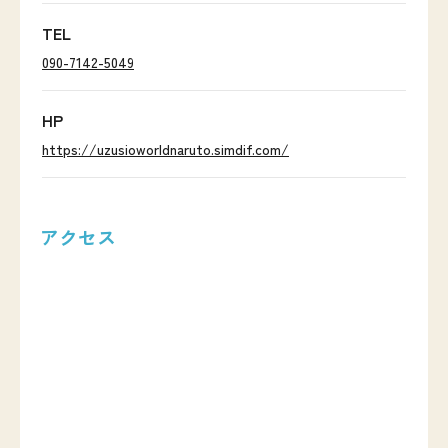
TEL
090-7142-5049
HP
https://uzusioworldnaruto.simdif.com/
アクセス